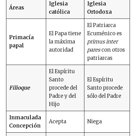
Iglesia
Iglesia
Áreas
católica
Ortodoxa
El Patriarca
El Papa tiene
Ecuménico es
Primacía
la máxima
primus inter
papal
autoridad
pares
con otros
patriarcas
El Espíritu
Santo
El Espíritu
Filioque
procede del
Santo procede
Padre y del
sólo del Padre
Hijo
Inmaculada
Acepta
Niega
Concepción