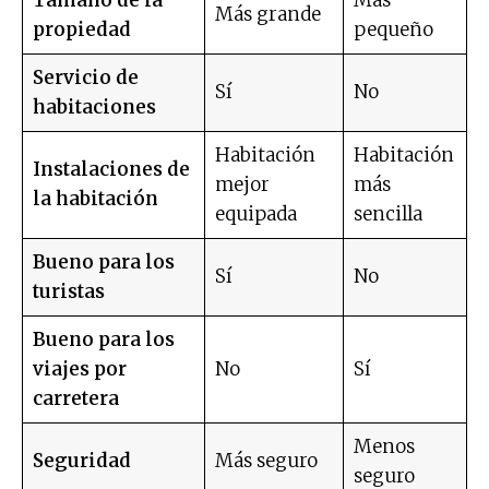
Tamaño de la
Más
Más grande
propiedad
pequeño
Servicio de
Sí
No
habitaciones
Habitación
Habitación
Instalaciones de
mejor
más
la habitación
equipada
sencilla
Bueno para los
Sí
No
turistas
Bueno para los
viajes por
No
Sí
carretera
Menos
Seguridad
Más seguro
seguro