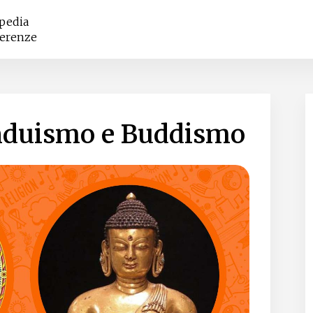
opedia
ferenze
Induismo e Buddismo