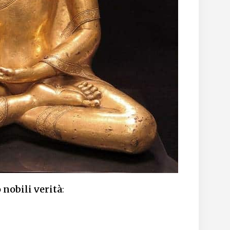
 nobili verità
:
e