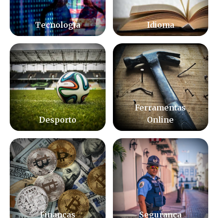
Tecnologia
Idioma
Ferramentas
Desporto
Online
Finanças
Segurança