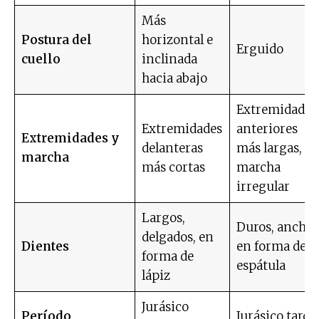
Más
Postura del
horizontal e
Erguido
cuello
inclinada
hacia abajo
Extremidades
Extremidades
anteriores
Extremidades y
delanteras
más largas,
marcha
más cortas
marcha
irregular
Largos,
Duros, anchos
delgados, en
Dientes
en forma de
forma de
espátula
lápiz
Jurásico
Período
Jurásico tardí