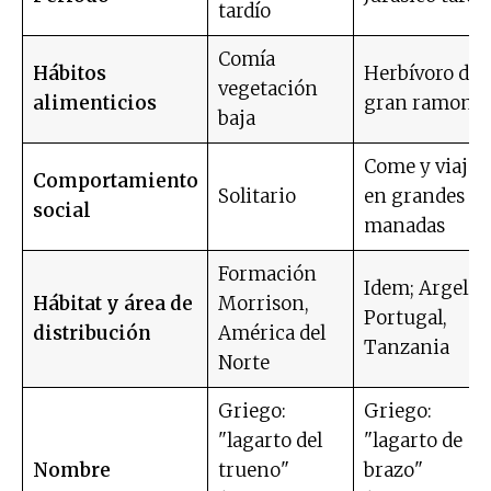
tardío
Comía
Hábitos
Herbívoro de
vegetación
alimenticios
gran ramone
baja
Come y viaja
Comportamiento
Solitario
en grandes
social
manadas
Formación
Idem; Argelia,
Hábitat y área de
Morrison,
Portugal,
distribución
América del
Tanzania
Norte
Griego:
Griego:
"lagarto del
"lagarto de
Nombre
trueno"
brazo"