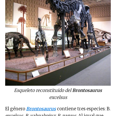
Esqueleto reconstituido del
Brontosaurus
excelsus
El género
Brontosaurus
contiene tres especies: B.
excelsus, B. yahnahpin
y
B. parvus
. Al igual que