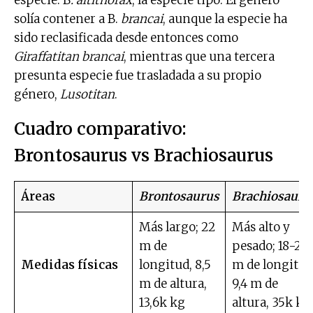
especie: B
. altithorax
, la especie tipo. El género
solía contener a B.
brancai
, aunque la especie ha
sido reclasificada desde entonces como
Giraffatitan brancai
, mientras que una tercera
presunta especie fue trasladada a su propio
género,
Lusotitan
.
Cuadro comparativo:
Brontosaurus
vs Brachiosaurus
Áreas
Brontosaurus
Brachiosauru
Más largo; 22
Más alto y
m de
pesado; 18-21
Medidas físicas
longitud, 8,5
m de longitud
m de altura,
9,4 m de
13,6k kg
altura, 35k kg