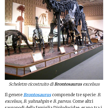
Scheletro ricostruito di
Brontosaurus
excelsus
Il genere
Brontosaurus
comprende tre specie:
B.
excelsus, B. yahnahpin
e
B. parvus
. Come altri
sauropodi della famiglia Diplodocidae, erano tra i