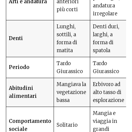
Arti e andatura
anteriori
andatura
più corti
irregolare
Lunghi,
Denti duri,
sottili, a
larghi, a
Denti
forma di
forma di
matita
spatola
Tardo
Tardo
Periodo
Giurassico
Giurassico
Mangiava la
Erbivoro ad
Abitudini
vegetazione
alto tasso di
alimentari
bassa
esplorazione
Mangia e
Comportamento
viaggia in
Solitario
sociale
grandi