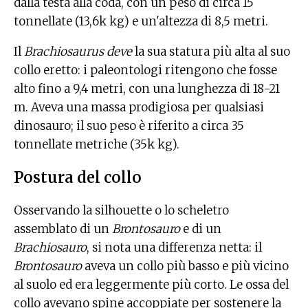
dalla testa alla coda, con un peso di circa 15
tonnellate (13,6k kg) e un'altezza di 8,5 metri.
Il
Brachiosaurus deve
la sua statura più alta al suo
collo eretto: i paleontologi ritengono che fosse
alto fino a 9,4 metri, con una lunghezza di 18-21
m. Aveva una massa prodigiosa per qualsiasi
dinosauro; il suo peso è riferito a circa 35
tonnellate metriche (35k kg).
Postura del collo
Osservando la silhouette o lo scheletro
assemblato di un
Brontosauro
e di un
Brachiosauro
, si nota una differenza netta: il
Brontosauro
aveva un collo più basso e più vicino
al suolo ed era leggermente più corto. Le ossa del
collo avevano spine accoppiate per sostenere la