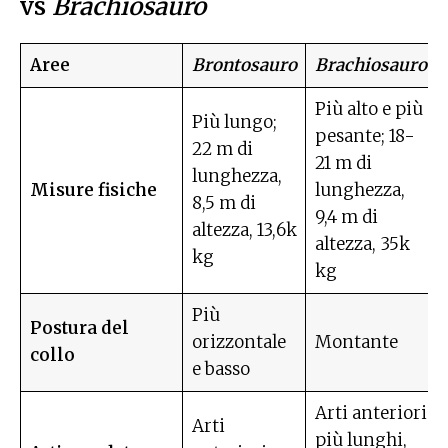
vs
Brachiosauro
Aree
Brontosauro
Brachiosauro
Più alto e più
Più lungo;
pesante; 18-
22 m di
21 m di
lunghezza,
Misure fisiche
lunghezza,
8,5 m di
9,4 m di
altezza, 13,6k
altezza, 35k
kg
kg
Più
Postura del
orizzontale
Montante
collo
e basso
Arti anteriori
Arti
più lunghi,