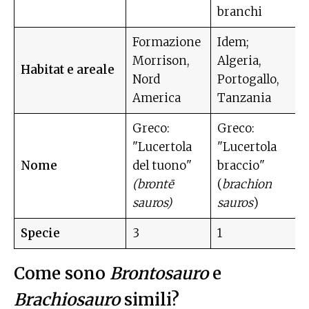
branchi
Formazione
Idem;
Morrison,
Algeria,
Habitat e areale
Nord
Portogallo,
America
Tanzania
Greco:
Greco:
"Lucertola
"Lucertola
Nome
del tuono"
braccio"
(brontē
(
brachion
sauros)
sauros
)
Specie
3
1
Come sono
Brontosauro
e
Brachiosauro
simili?