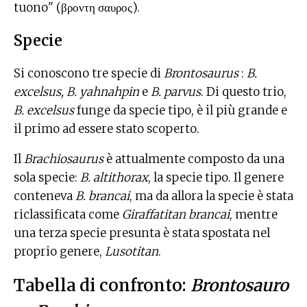
tuono" (βροντη σαυρος).
Specie
Si conoscono tre specie di
Brontosaurus
:
B.
excelsus, B. yahnahpin
e
B. parvus
. Di questo trio,
B. excelsus
funge da specie tipo, è il più grande e
il primo ad essere stato scoperto.
Il
Brachiosaurus
è attualmente composto da una
sola specie:
B. altithorax
, la specie tipo. Il genere
conteneva
B. brancai
, ma da allora la specie è stata
riclassificata come
Giraffatitan brancai
, mentre
una terza specie presunta è stata spostata nel
proprio genere,
Lusotitan
.
Tabella di confronto:
Brontosauro